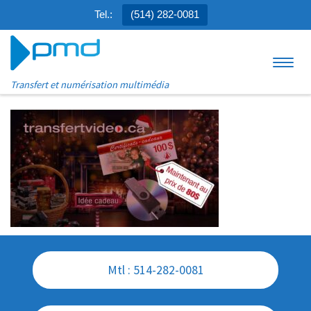
Tel.:
(514) 282-0081
Aller au contenu
Menu
Transfert et numérisation multimédia
Mtl : 514-282-0081