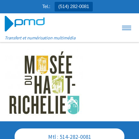
Tel.:
(514) 282-0081
Aller au contenu
Menu
Transfert et numérisation multimédia
Mtl : 514-282-0081