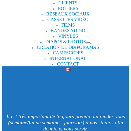
CLIENTS
BOÎTIERS
RÉSEAUX SOCIAUX
CASSETTES VIDÉO
FILMS
BANDES AUDIO
VINYLES
DIAPOS & PHOTOS
CRÉATION DE DIAPORAMAS
CAMÉSCOPES
INTERNATIONAL
CONTACT
Mtl : 514-282-0081
R-sud : 450-359-0131
Cell : 450-357-7897
Il est très important de toujours prendre un rendez-vous
(semaine/fin de semaine - jour/soir) à nos studios afin
de mieux vous servir.