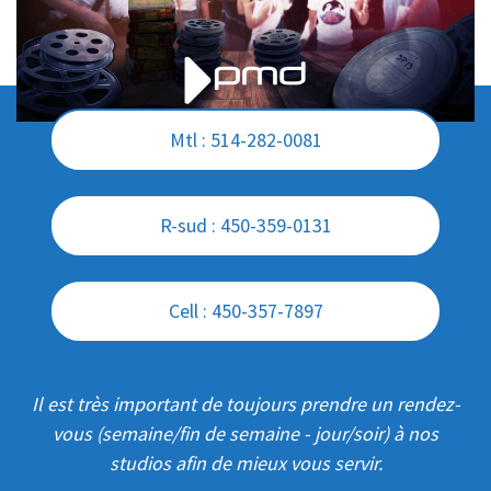
Mtl : 514-282-0081
R-sud : 450-359-0131
Cell : 450-357-7897
Il est très important de toujours prendre un rendez-
vous (semaine/fin de semaine - jour/soir) à nos
studios afin de mieux vous servir.