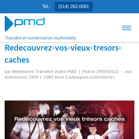
Tel.:
(514) 282-0081
Aller au contenu
Menu
Transfert et numérisation multimédia
Redecouvrez-vos-vieux-tresors-
caches
par
Webmestre Transfert Vidéo PMD
|
Publié
29/08/2022
-
aux
dimensions
1920 × 1080
dans
Campagnes publicitaires
Navigation des images
Précédent
Suivant