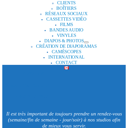
CLIENTS
BOÎTIERS
RÉSEAUX SOCIAUX
CASSETTES VIDÉO
FILMS
BANDES AUDIO
VINYLES
DIAPOS & PHOTOS
CRÉATION DE DIAPORAMAS
CAMÉSCOPES
INTERNATIONAL
CONTACT
Mtl : 514-282-0081
R-sud : 450-359-0131
Cell : 450-357-7897
Il est très important de toujours prendre un rendez-vous
(semaine/fin de semaine - jour/soir) à nos studios afin
de mieux vous servir.