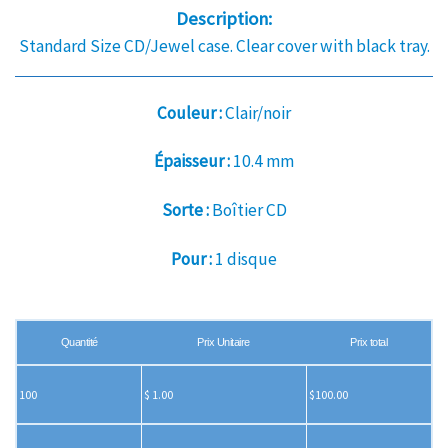
Description:
Standard Size CD/Jewel case. Clear cover with black tray.
Couleur :
Clair/noir
Épaisseur :
10.4 mm
Sorte :
Boîtier CD
Pour :
1 disque
Quantité
Prix Unitaire
Prix total
100
$ 1.00
$100.00