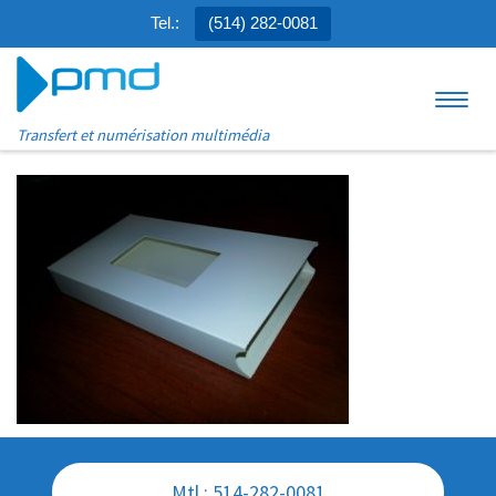
Tel.:
(514) 282-0081
Aller au contenu
Menu
Transfert et numérisation multimédia
Mtl : 514-282-0081