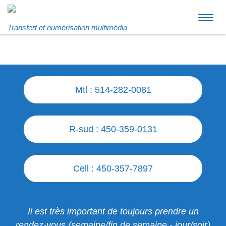
Aller au contenu
Men
Transfert et numérisation multimédia
Mtl : 514-282-0081
R-sud : 450-359-0131
Cell : 450-357-7897
Il est très important de toujours prendre un
rendez-vous (semaine/fin de semaine - jour/soir)