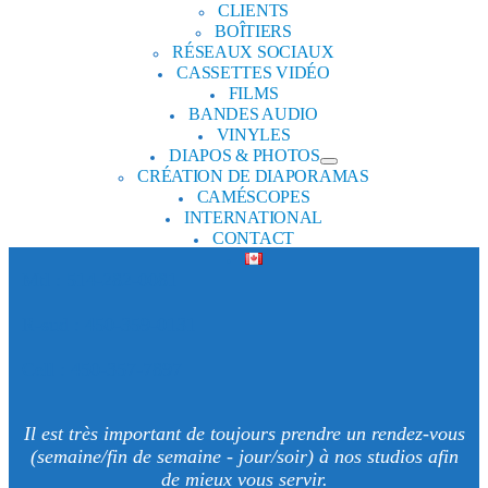
CLIENTS
BOÎTIERS
RÉSEAUX SOCIAUX
CASSETTES VIDÉO
FILMS
BANDES AUDIO
VINYLES
DIAPOS & PHOTOS
CRÉATION DE DIAPORAMAS
CAMÉSCOPES
INTERNATIONAL
CONTACT
Mtl : 514-282-0081
R-sud : 450-359-0131
Cell : 450-357-7897
Il est très important de toujours prendre un rendez-vous
(semaine/fin de semaine - jour/soir) à nos studios afin
de mieux vous servir.