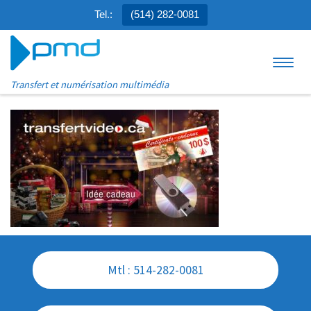
Tel.:
(514) 282-0081
Aller au contenu
Menu
Transfert et numérisation multimédia
Mtl : 514-282-0081