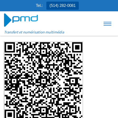
Tel.:
(514) 282-0081
Aller au contenu
Menu
Transfert et numérisation multimédia