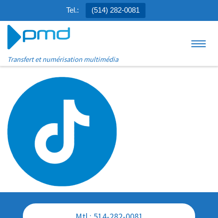
Tel.:
(514) 282-0081
Aller au contenu
Menu
Transfert et numérisation multimédia
Mtl : 514-282-0081