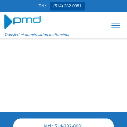
Tel.:
(514) 282-0081
Aller au contenu
Menu
Transfert et numérisation multimédia
Mtl : 514-282-0081