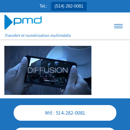
Tel.:
(514) 282-0081
Aller au contenu
Menu
Transfert et numérisation multimédia
Mtl : 514-282-0081