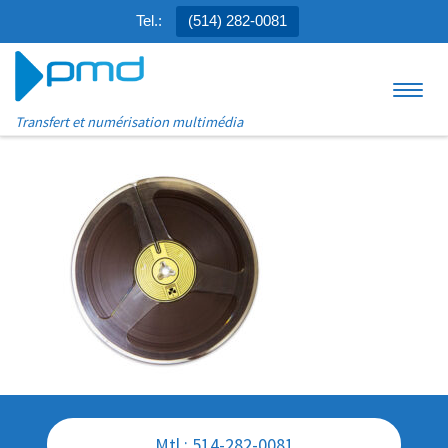
Tel.:
(514) 282-0081
Aller au contenu
Menu
Transfert et numérisation multimédia
Mtl : 514-282-0081