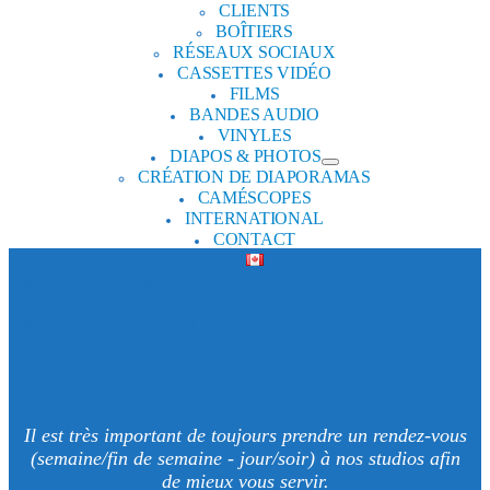
CLIENTS
BOÎTIERS
RÉSEAUX SOCIAUX
CASSETTES VIDÉO
FILMS
BANDES AUDIO
VINYLES
DIAPOS & PHOTOS
CRÉATION DE DIAPORAMAS
CAMÉSCOPES
INTERNATIONAL
CONTACT
Mtl : 514-282-0081
R-sud : 450-359-0131
Cell : 450-357-7897
Il est très important de toujours prendre un rendez-vous
(semaine/fin de semaine - jour/soir) à nos studios afin
de mieux vous servir.