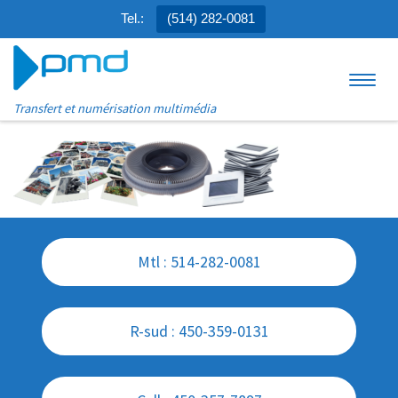
Tel.:
(514) 282-0081
Aller au contenu
Menu
Transfert et numérisation multimédia
Mtl : 514-282-0081
R-sud : 450-359-0131