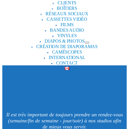
CLIENTS
BOÎTIERS
RÉSEAUX SOCIAUX
CASSETTES VIDÉO
FILMS
BANDES AUDIO
VINYLES
DIAPOS & PHOTOS
CRÉATION DE DIAPORAMAS
CAMÉSCOPES
INTERNATIONAL
CONTACT
Mtl : 514-282-0081
R-sud : 450-359-0131
Cell : 450-357-7897
Il est très important de toujours prendre un rendez-vous
(semaine/fin de semaine - jour/soir) à nos studios afin
de mieux vous servir.