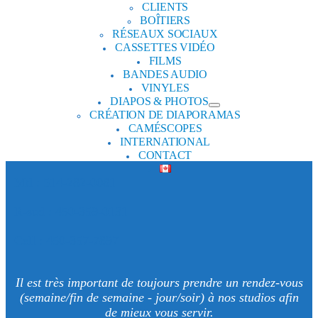
CLIENTS
BOÎTIERS
RÉSEAUX SOCIAUX
CASSETTES VIDÉO
FILMS
BANDES AUDIO
VINYLES
DIAPOS & PHOTOS
CRÉATION DE DIAPORAMAS
CAMÉSCOPES
INTERNATIONAL
CONTACT
Mtl : 514-282-0081
R-sud : 450-359-0131
Cell : 450-357-7897
Il est très important de toujours prendre un rendez-vous
(semaine/fin de semaine - jour/soir) à nos studios afin
de mieux vous servir.