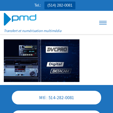
Tel.:
(514) 282-0081
Aller au contenu
Menu
Transfert et numérisation multimédia
Mtl : 514-282-0081