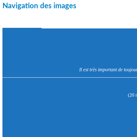
Navigation des images
Mtl : 514-282-0081
R-sud : 450-359-0131
Cell : 450-357-7897
Il est très important de toujo
(20 
Carte Google ici
Envoi / livraison des commandes
Questions ?