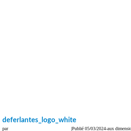
deferlantes_logo_white
par
Webmestre Transfert Vidéo PMD
|
Publié
05/03/2024
-
aux dimensi