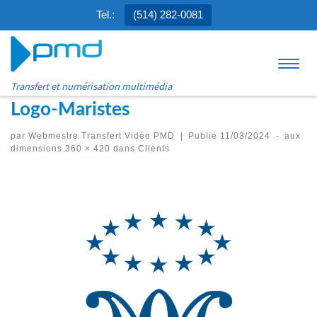
Tel.:
(514) 282-0081
Aller au contenu
Menu
Transfert et numérisation multimédia
Logo-Maristes
par
Webmestre Transfert Vidéo PMD
|
Publié
11/03/2024
-
aux
dimensions
360 × 420
dans
Clients
Navigation des images
Précédent
Suivant