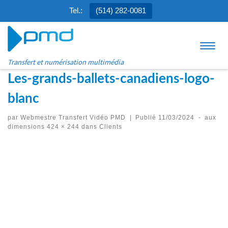
Tel.:
(514) 282-0081
Aller au contenu
Menu
Transfert et numérisation multimédia
Les-grands-ballets-canadiens-logo-
blanc
par
Webmestre Transfert Vidéo PMD
|
Publié
11/03/2024
-
aux
dimensions
424 × 244
dans
Clients
Navigation des images
Précédent
Suivant