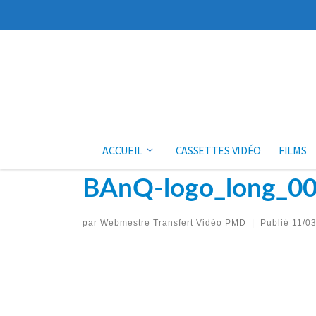
Aller au contenu
ACCUEIL
CASSETTES VIDÉO
FILMS
BAnQ-logo_long_0
par
Webmestre Transfert Vidéo PMD
|
Publié
11/0
Navigation des images
Précédent