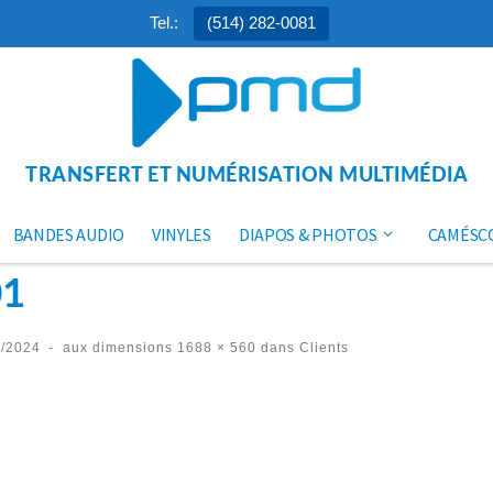
Tel.:
(514) 282-0081
TRANSFERT ET NUMÉRISATION MULTIMÉDIA
BANDES AUDIO
VINYLES
DIAPOS & PHOTOS
CAMÉSC
01
3/2024
-
aux dimensions
1688 × 560
dans
Clients