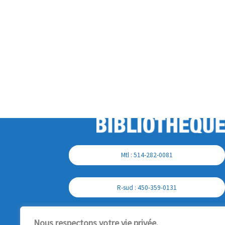
Mtl : 514-282-0081
R-sud : 450-359-0131
Cell : 450-357-7897
Nous respectons votre vie privée.