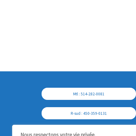
Mtl : 514-282-0081
R-sud : 450-359-0131
Cell : 450-357-7897
Nous respectons votre vie privée.