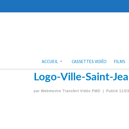
Aller au contenu
ACCUEIL
CASSETTES VIDÉO
FILMS
Logo-Ville-Saint-Je
par
Webmestre Transfert Vidéo PMD
|
Publié
11/0
Navigation des images
Précédent