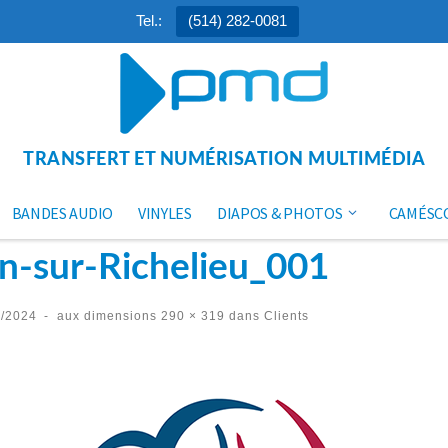
Tel.:
(514) 282-0081
TRANSFERT ET NUMÉRISATION MULTIMÉDIA
BANDES AUDIO
VINYLES
DIAPOS & PHOTOS
CAMÉSC
an-sur-Richelieu_001
3/2024
-
aux dimensions
290 × 319
dans
Clients